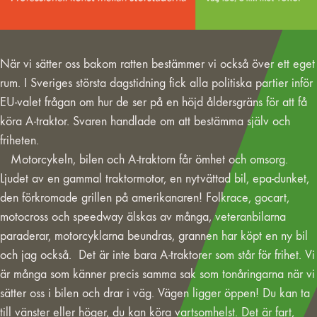
När vi sätter oss bakom ratten bestämmer vi också över ett eget
rum. I Sveriges största dagstidning fick alla politiska partier inför
EU-valet frågan om hur de ser på en höjd åldersgräns för att få
köra A-traktor. Svaren handlade om att bestämma själv och
friheten.
Motorcykeln, bilen och A-traktorn får ömhet och omsorg.
Ljudet av en gammal traktormotor, en nytvättad bil, epa-dunket,
den förkromade grillen på amerikanaren! Folkrace, gocart,
motocross och speedway älskas av många, veteranbilarna
paraderar, motorcyklarna beundras, grannen har köpt en ny bil
och jag också. Det är inte bara A-traktorer som står för frihet. Vi
är många som känner precis samma sak som tonåringarna när vi
sätter oss i bilen och drar i väg. Vägen ligger öppen! Du kan ta
till vänster eller höger, du kan köra vartsomhelst. Det är fart,