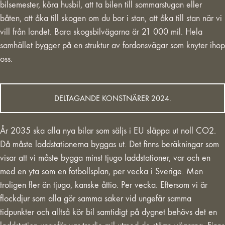
bilsemester, köra husbil, att ta bilen till sommarstugan eller
båten, att åka till skogen om du bor i stan, att åka till stan när vi
vill från landet. Bara skogsbilvägarna är 21 000 mil. Hela
samhället bygger på en struktur av fordonsvägar som knyter ihop
oss.
DELTAGANDE KONSTNÄRER 2024.
År 2035 ska alla nya bilar som säljs i EU släppa ut noll CO2.
Då måste laddstationerna byggas ut. Det finns beräkningar som
visar att vi måste bygga minst tjugo laddstationer, var och en
med en yta som en fotbollsplan, per vecka i Sverige. Men
troligen fler än tjugo, kanske åttio. Per vecka. Eftersom vi är
flockdjur som alla gör samma saker vid ungefär samma
tidpunkter och alltså kör bil samtidigt på dygnet behövs det en