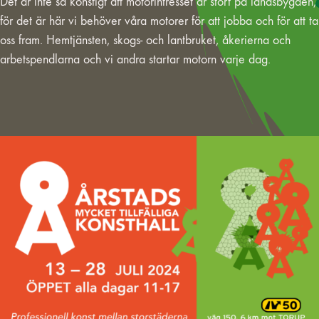
Det är inte så konstigt att motorintresset är stort på landsbygden,
för det är här vi behöver våra motorer för att jobba och för att ta
oss fram. Hemtjänsten, skogs- och lantbruket, åkerierna och
arbetspendlarna och vi andra startar motorn varje dag.