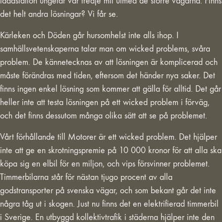
laddstation ungefär var tredje mil utmed de större vägarna. Finns
det helt andra lösningar? Vi får se.
Kärleken och Döden går hursomhelst inte alls ihop. I
samhällsvetenskaperna talar man om wicked problems, svåra
problem. De kännetecknas av att lösningen är komplicerad och
måste förändras med tiden, eftersom det händer nya saker. Det
finns ingen enkel lösning som kommer att gälla för alltid. Det går
heller inte att testa lösningen på ett wicked problem i förväg,
och det finns dessutom många olika sätt att se på problemet.
Vårt förhållande till Motorer är ett wicked problem. Det hjälper
inte att ge en skrotningspremie på 10 000 kronor för att alla ska
köpa sig en elbil för en miljon, och vips försvinner problemet.
Timmerbilarna står för nästan tjugo procent av alla
godstransporter på svenska vägar, och som bekant går det inte
några tåg ut i skogen. Just nu finns det en elektrifierad timmerbil
i Sverige. En utbyggd kollektivtrafik i städerna hjälper inte den