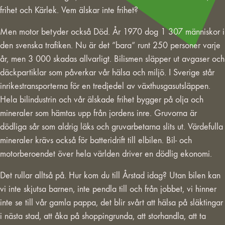
frihet och Kärlek. Vem älskar inte frihet?
Men motor betyder också Död. År 1970 dog 1 307 människor i
den svenska trafiken. Nu är det ”bara” runt 250 personer varje
år, men 3 000 skadas allvarligt. Bilismen släpper ut avgaser och
däckpartiklar som påverkar vår hälsa och miljö. I Sverige står
inrikestransporterna för en tredjedel av växthusgasutsläppen.
Hela bilindustrin och vår älskade frihet bygger på olja och
mineraler som hämtas upp från jordens inre. Gruvorna är
dödliga sår som aldrig läks och gruvarbetarna slits ut. Värdefulla
mineraler krävs också för batteridrift till elbilen. Bil- och
motorberoendet över hela världen driver en dödlig ekonomi.
Det rullar alltså på. Hur kom du till Årstad idag? Utan bilen kan
vi inte skjutsa barnen, inte pendla till och från jobbet, vi hinner
inte se till vår gamla pappa, det blir svårt att hälsa på släktingar
i nästa stad, att åka på shoppingrunda, att storhandla, att ta