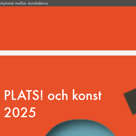
 utrymmet mellan storstäderna.
PLATS! och konst
2025