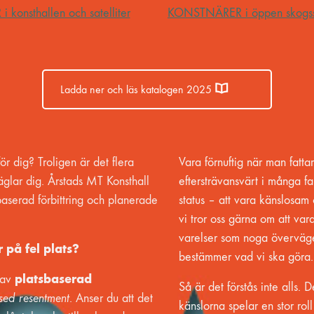
onsthallen och satelliter
KONSTNÄRER i öppen skogs
Ladda ner och läs katalogen 2025
ör dig? Troligen är det flera
Vara förnuftig när man fattar
räglar dig. Årstads MT Konsthall
eftersträvansvärt i många fa
baserad förbittring och planerade
status – att vara känslosam 
vi tror oss gärna om att var
varelser som noga överväg
r på fel plats?
bestämmer vad vi ska göra
platsbaserad
 av
Så är det förstås inte alls.
sed resentment
. Anser du att det
känslorna spelar en stor roll