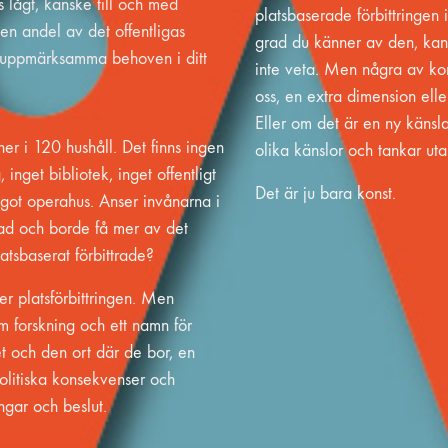
lågt, kanske till och med
platsbaserade förbittringen i
iten andel av det offentligas
grad du känner av den, kan 
a uppmärksamma behoven i ditt
inte veta. Men några av ko
oss, en extra dimension ell
Eller om det är en ny känsla
er i 120 hushåll. Det finns ingen
olika känslor och tankar utan
, inget bibliotek, inget offentligt
Det är ju bara konst.
ågot operahus. Anser invånarna i
rad och borde få mer av det
latsbaserat förbittrade?
er platsförbittringen. Men
m forskning och ett namn för
et och den ort där de bor, en
olitiska konsekvenser och
ngar och beslut.