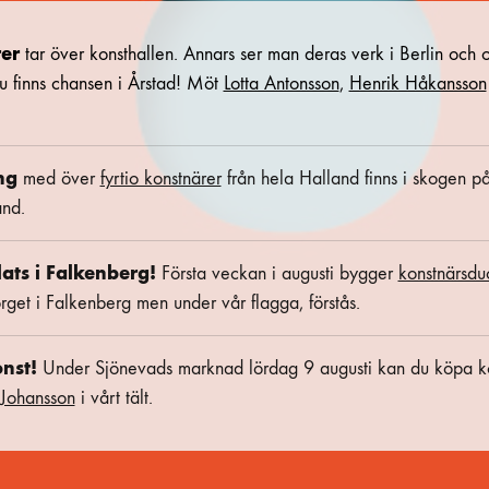
rer
tar över konsthallen. Annars ser man deras verk i Berlin och o
u finns chansen i Årstad! Möt
Lotta Antonsson
,
Henrik Håkansson
ng
med över
fyrtio konstnärer
från hela Halland finns i skogen p
nd.
lats i Falkenberg!
Första veckan i augusti bygger
konstnärsd
orget i Falkenberg men under vår flagga, förstås.
nst!
Under Sjönevads marknad lördag 9 augusti kan du köpa k
 Johansson
i vårt tält.