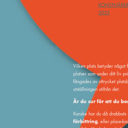
KONSTNÄRER i k
2025
Vilken plats betyder något f
platser som under ditt liv p
fångades av uttrycket plats
utställningen utifrån det.
Är du sur för att du bo
Kanske har du då drabbats
förbittring
, eller
place-ba