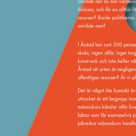
område där du bor värderas 
förbises, och får en alltför l
resurser? Borde politikern
område mer?
I Årstad bor runt 300 person
skola, ingen affär, inget torg
konstverk och inte heller n
Årstad att orten är neglige
offentligas resurser? Är vi p
Det är något lite komiskt öv
uttrycket är ett begrepp ino
människors känslor inför liv
faktor som får exempelvis p
påverkar människors handli