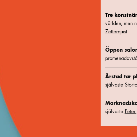
Tre konstnä
världen, men n
Zetterquist
.
Öppen salo
promenadavstå
Årstad tar p
självaste Stort
Marknadsko
självaste
Peter