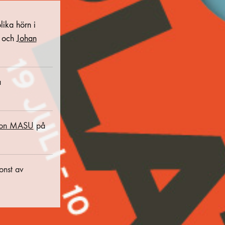
lika hörn i
och
Johan
å
uon MASU
på
onst av