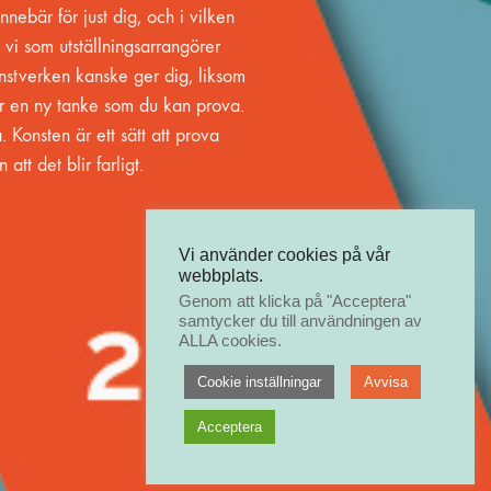
nnebär för just dig, och i vilken
vi som utställningsarrangörer
nstverken kanske ger dig, liksom
er en ny tanke som du kan prova.
. Konsten är ett sätt att prova
 att det blir farligt.
Vi använder cookies på vår
webbplats.
Genom att klicka på "Acceptera"
samtycker du till användningen av
ALLA cookies.
Cookie inställningar
Avvisa
Acceptera