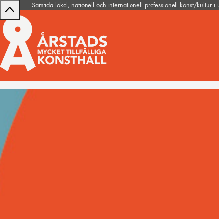
Samtida lokal, nationell och internationell professionell konst/kultur i