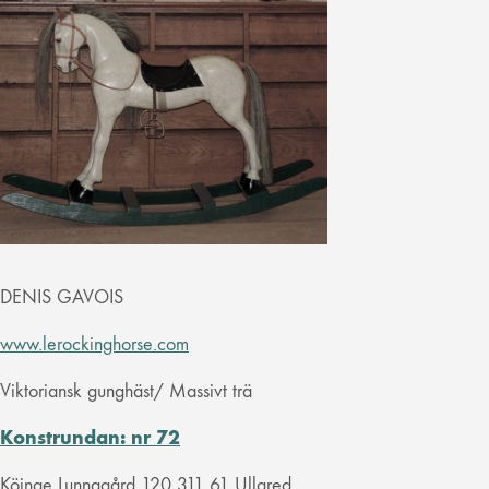
DENIS GAVOIS
www.lerockinghorse.com
Viktoriansk gunghäst/ Massivt trä
Konstrundan: nr 72
Köinge Lunnagård 120 311 61 Ullared