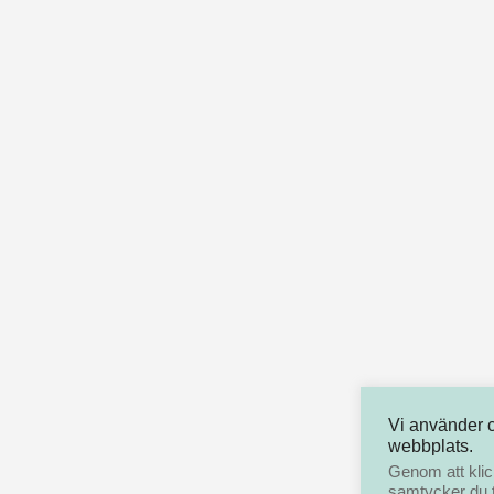
Vi använder 
webbplats.
Genom att klic
samtycker du t