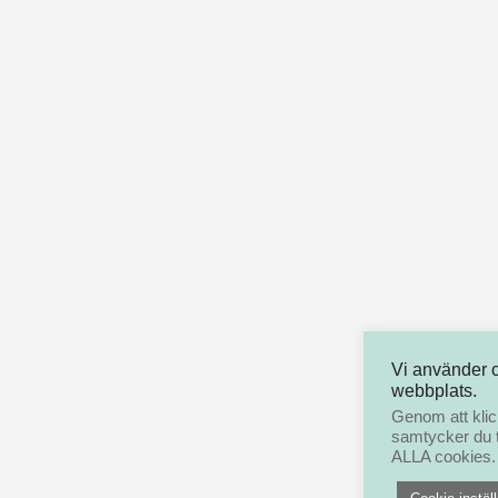
Vi använder 
webbplats.
Genom att klic
samtycker du t
ALLA cookies.