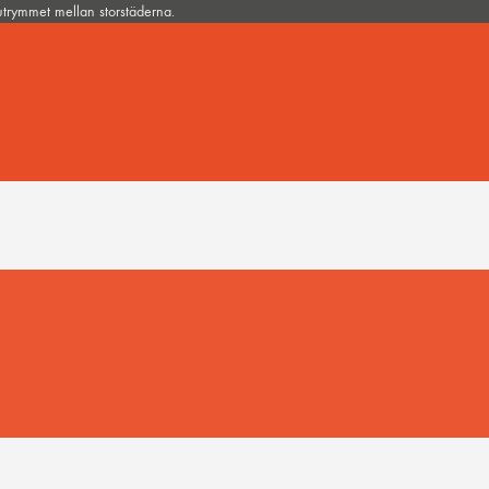
 utrymmet mellan storstäderna.