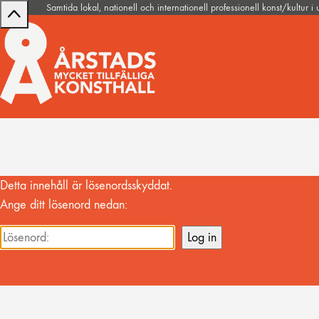
Samtida lokal, nationell och internationell professionell konst/kultur i
Detta innehåll är lösenordsskyddat.
Ange ditt lösenord nedan: